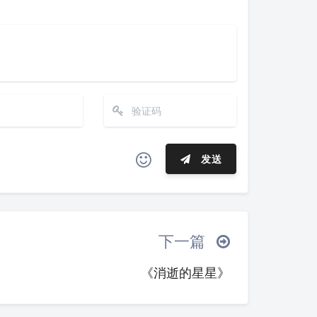
发送
夜间模式
ヾ(≧∇≦*)ゝ
(☆ω☆)
Sans Serif
Serif
─┴
￣﹃￣
(/ω＼)
∠( ᐛ 」∠)＿
下一篇
浅阴影
深阴影
_→
୧(๑•̀⌄•́๑)૭
٩(ˊᗜˋ*)و
《消逝的星星》
´இ皿இ｀)
⌇●﹏●⌇
(ฅ´ω`ฅ)
关闭
日落
暗化
灰度
○○
φ(￣∇￣o)
ヾ(´･ ･｀｡)ノ"