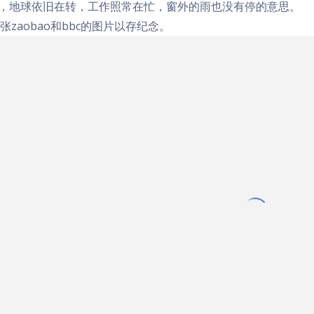
了，地球依旧在转，工作照常在忙，窗外的雨也没有停的意思。
张zaobao和bbc的图片以存纪念。