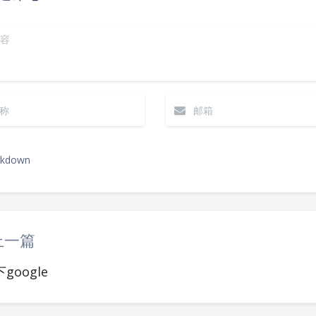
kdown
|´・ω・)ノ
（╯‵□′）╯︵┴
上一篇
(๑•̀ㅁ•́ฅ)
→
google
(ノ°ο°)ノ
(
(╯°A°)╯︵○