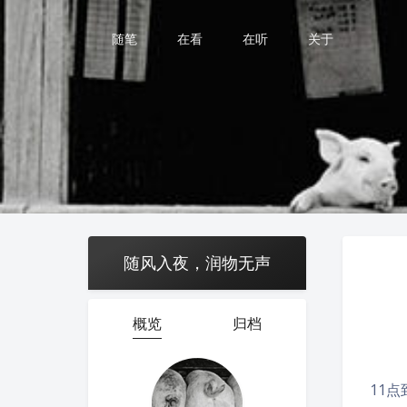
随笔
在看
在听
关于
随风入夜，润物无声
概览
归档
11