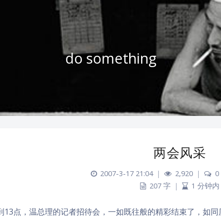
do something
两会风采
2007-3-17 21:04
|
2,920
|
0
207 字
|
1 分钟内
点到13点，温总理的记者招待会，一如既往般的精彩结束了，如