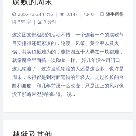
腐败的周末
2006-12-24 11:16
|
3,147
|
0
|
随手所得
559 字
|
3 分钟
这次团支部组织的活动不错，一个连着一个的腐败节
目安排得还挺紧凑的，轮渡、风筝、黄金甲以及火
锅，其实也挺难为的，能把四五十人弄在一块都难，
就像魔兽里面搞一次Raid一样。 好几年没在司门口
这儿轮渡了，这次发现轮渡的人还是这么多，也许是
周末，来得都是到对面逛街的年轻人。走过长长的台
阶和渡船，和几年前没什么改变，只是江上的风好像
没了那略带湿腥的味道。 说…
越狱及其他