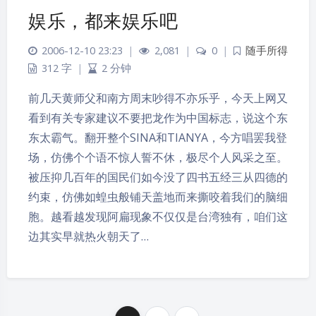
娱乐，都来娱乐吧
2006-12-10 23:23
|
2,081
|
0
|
随手所得
312 字
|
2 分钟
前几天黄师父和南方周末吵得不亦乐乎，今天上网又
看到有关专家建议不要把龙作为中国标志，说这个东
东太霸气。翻开整个SINA和TIANYA，今方唱罢我登
场，仿佛个个语不惊人誓不休，极尽个人风采之至。
被压抑几百年的国民们如今没了四书五经三从四德的
约束，仿佛如蝗虫般铺天盖地而来撕咬着我们的脑细
胞。越看越发现阿扁现象不仅仅是台湾独有，咱们这
边其实早就热火朝天了…
夜间模式
Sans Serif
Serif
浅阴影
深阴影