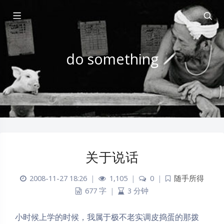
do something
关于说话
2008-11-27 18:26
|
1,105
|
0
|
随手所得
677 字
|
3 分钟
小时候上学的时候，我属于极不老实调皮捣蛋的那拨