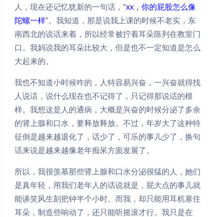
人，现在还记忆犹新的一句话，“
xx，你的屁股怎么像
陀螺一样
”。我知道，那是说我上课的时候不老实，东
南西北的说话来着，所以经常被拧着耳朵陈列在教室门
口。我妈说我的耳朵比较大，但是也不一定知道是怎么
大起来的。
我也不知道小时候咋的，人特容易兴奋，一兴奋就得找
人说话，说什么现在也不记得了，只记得那说话的模
样。我想这是人的通病，大概是兴奋的时候分泌了多余
的肾上腺和口水，要释放释放。不过，年岁大了这种特
征倒是越来越退化了，话少了，可乐的事儿少了，换句
话来说是越来越像老年痴呆方面发展了。
所以，我很羡慕那些肾上腺和口水分泌很猛的人，她们
是真年轻，用我们老年人的话说就是，屁大点的事儿就
能谈笑风生刻把钟半个小时。而我，却只能用耳机塞住
耳朵，制造些响动了，还只能听摇滚才行。我只是在