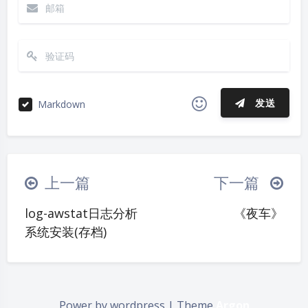
发送
Markdown
|´・ω・)ノ
ヾ(≧∇≦*)ゝ
(☆ω☆)
夜间模式
（╯‵□′）╯︵┴─┴
￣﹃￣
(/ω＼)
上一篇
下一篇
∠( ᐛ 」∠)＿
(๑•̀ㅁ•́ฅ)
→_→
Sans Serif
Serif
log-awstat日志分析
《夜车》
୧(๑•̀⌄•́๑)૭
٩(ˊᗜˋ*)و
(ノ°ο°)ノ
系统安装(存档)
浅阴影
深阴影
(´இ皿இ｀)
⌇●﹏●⌇
(ฅ´ω`ฅ)
(╯°A°)╯︵○○○
φ(￣∇￣o)
关闭
日落
暗化
灰度
ヾ(´･ ･｀｡)ノ"
( ง ᵒ̌皿ᵒ̌)ง⁼³₌₃
(ó﹏ò｡)
Power by wordpress | Theme
Argon