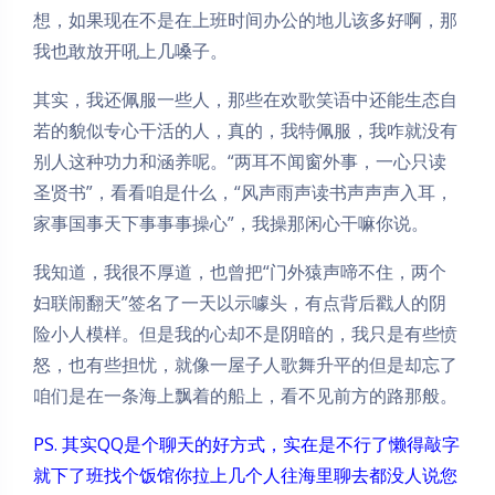
想，如果现在不是在上班时间办公的地儿该多好啊，那
我也敢放开吼上几嗓子。
其实，我还佩服一些人，那些在欢歌笑语中还能生态自
若的貌似专心干活的人，真的，我特佩服，我咋就没有
别人这种功力和涵养呢。“两耳不闻窗外事，一心只读
圣贤书”，看看咱是什么，“风声雨声读书声声声入耳，
家事国事天下事事事操心”，我操那闲心干嘛你说。
我知道，我很不厚道，也曾把“门外猿声啼不住，两个
妇联闹翻天”签名了一天以示噱头，有点背后戳人的阴
险小人模样。但是我的心却不是阴暗的，我只是有些愤
怒，也有些担忧，就像一屋子人歌舞升平的但是却忘了
咱们是在一条海上飘着的船上，看不见前方的路那般。
PS. 其实QQ是个聊天的好方式，实在是不行了懒得敲字
就下了班找个饭馆你拉上几个人往海里聊去都没人说您