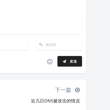
发送
夜间模式
ヾ(≧∇≦*)ゝ
(☆ω☆)
Sans Serif
Serif
─┴
￣﹃￣
(/ω＼)
∠( ᐛ 」∠)＿
下一篇
浅阴影
深阴影
_→
୧(๑•̀⌄•́๑)૭
٩(ˊᗜˋ*)و
近几日DNS被攻击的情况
´இ皿இ｀)
⌇●﹏●⌇
(ฅ´ω`ฅ)
关闭
日落
暗化
灰度