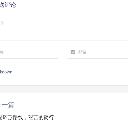
送评论
kdown
|´・ω・)ノ
（╯‵□′）╯︵┴
上一篇
(๑•̀ㅁ•́ฅ)
→
湖环形路线，艰苦的骑行
(ノ°ο°)ノ
(