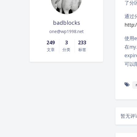
了分
通过分
badblocks
http:
one@wp1998.net
使用e
249
3
233
在my
文章
分类
标签
expir
可以限
暂无评