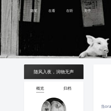
随笔
在看
在听
关于
随风入夜，润物无声
概览
归档
当or