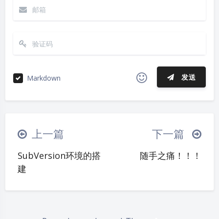
发送
Markdown
|´・ω・)ノ
ヾ(≧∇≦*)ゝ
(☆ω☆)
夜间模式
（╯‵□′）╯︵┴─┴
￣﹃￣
(/ω＼)
上一篇
下一篇
∠( ᐛ 」∠)＿
(๑•̀ㅁ•́ฅ)
→_→
Sans Serif
Serif
SubVersion环境的搭
随手之痛！！！
୧(๑•̀⌄•́๑)૭
٩(ˊᗜˋ*)و
(ノ°ο°)ノ
建
浅阴影
深阴影
(´இ皿இ｀)
⌇●﹏●⌇
(ฅ´ω`ฅ)
(╯°A°)╯︵○○○
φ(￣∇￣o)
关闭
日落
暗化
灰度
ヾ(´･ ･｀｡)ノ"
( ง ᵒ̌皿ᵒ̌)ง⁼³₌₃
(ó﹏ò｡)