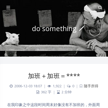
do something
加班＋加班＝****
2006-12-03 18:07
|
1,922
|
0
|
随手所得
362 字
|
2 分钟
在我印象之中这段时间周末好像没有不加班的，外面周