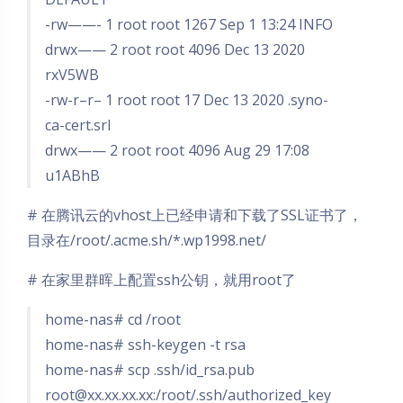
-rw——- 1 root root 1267 Sep 1 13:24 INFO
drwx—— 2 root root 4096 Dec 13 2020
rxV5WB
-rw-r–r– 1 root root 17 Dec 13 2020 .syno-
ca-cert.srl
drwx—— 2 root root 4096 Aug 29 17:08
u1ABhB
# 在腾讯云的vhost上已经申请和下载了SSL证书了，
目录在/root/.acme.sh/*.wp1998.net/
# 在家里群晖上配置ssh公钥，就用root了
home-nas# cd /root
home-nas# ssh-keygen -t rsa
home-nas# scp .ssh/id_rsa.pub
root@xx.xx.xx.xx
:/root/.ssh/authorized_key