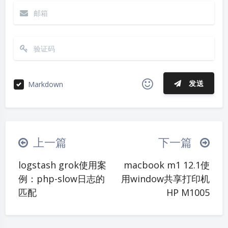
发送
Markdown
|´・ω・)ノ
ヾ(≧∇≦*)ゝ
(☆ω☆)
（╯‵□′）╯︵┴─┴
￣﹃￣
(/ω＼)
上一篇
下一篇
夜间模式
∠( ᐛ 」∠)＿
(๑•̀ㅁ•́ฅ)
→_→
logstash grok使用案
macbook m1 12.1使
୧(๑•̀⌄•́๑)૭
٩(ˊᗜˋ*)و
(ノ°ο°)ノ
Sans Serif
Serif
例：php-slow日志的
用window共享打印机
(´இ皿இ｀)
⌇●﹏●⌇
(ฅ´ω`ฅ)
匹配
HP M1005
浅阴影
深阴影
(╯°A°)╯︵○○○
φ(￣∇￣o)
关闭
日落
暗化
灰度
ヾ(´･ ･｀｡)ノ"
( ง ᵒ̌皿ᵒ̌)ง⁼³₌₃
(ó﹏ò｡)