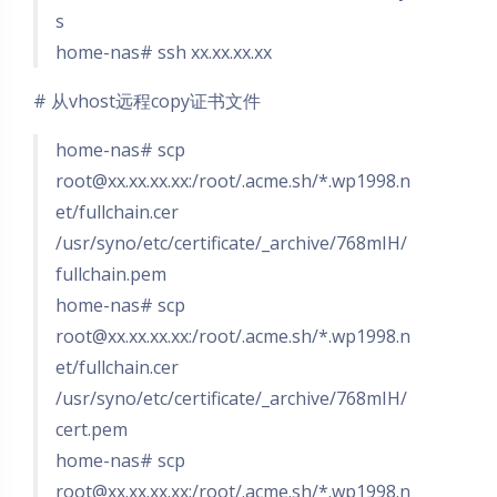
s
home-nas# ssh xx.xx.xx.xx
# 从vhost远程copy证书文件
home-nas# scp
root@xx.xx.xx.xx
:/root/.acme.sh/*.wp1998.n
et/fullchain.cer
/usr/syno/etc/certificate/_archive/768mIH/
fullchain.pem
home-nas# scp
root@xx.xx.xx.xx
:/root/.acme.sh/*.wp1998.n
et/fullchain.cer
/usr/syno/etc/certificate/_archive/768mIH/
cert.pem
home-nas# scp
root@xx.xx.xx.xx
:/root/.acme.sh/*.wp1998.n