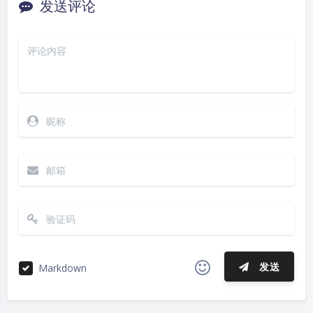
发送评论
发送
Markdown
|´・ω・)ノ
ヾ(≧∇≦*)ゝ
(☆ω☆)