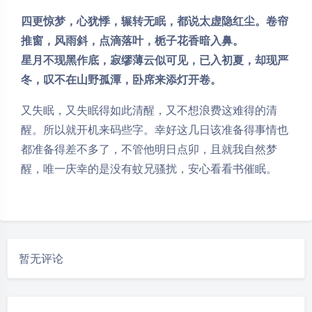
四更惊梦，心犹悸，辗转无眠，都说太虚隐红尘。卷帘
推窗，风雨斜，点滴落叶，栀子花香暗入鼻。
星月不现黑作底，寂缪薄云似可见，已入初夏，却现严
冬，叹不在山野孤潭，卧席来添灯开卷。
又失眠，又失眠得如此清醒，又不想浪费这难得的清
醒。所以就开机来码些字。幸好这几日该准备得事情也
都准备得差不多了，不管他明日点卯，且就我自然梦
醒，唯一庆幸的是没有蚊兄骚扰，安心看看书催眠。
暂无评论