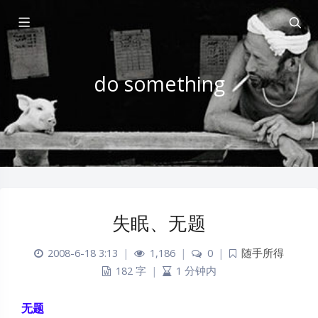
do something
失眠、无题
2008-6-18 3:13
|
1,186
|
0
|
随手所得
182 字
|
1 分钟内
无题