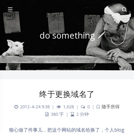
do something
终于更换域名了
2012-4-24 9:38
|
1,628
|
0
|
随手所得
380 字
|
2 分钟
狠心做了件事儿，把这个网站的域名给换了，个人blog