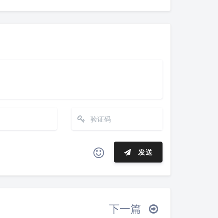
发送
夜间模式
ヾ(≧∇≦*)ゝ
(☆ω☆)
Sans Serif
Serif
─┴
￣﹃￣
(/ω＼)
∠( ᐛ 」∠)＿
下一篇
浅阴影
深阴影
_→
୧(๑•̀⌄•́๑)૭
٩(ˊᗜˋ*)و