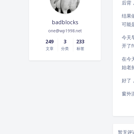
后背
结果
badblocks
可能
one@wp1998.net
今天
249
3
233
开了
文章
分类
标签
在今
始老
好了
窗外
暂无评