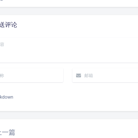
送评论
kdown
|´・ω・)ノ
（╯‵□′）╯︵┴
上一篇
(๑•̀ㅁ•́ฅ)
→