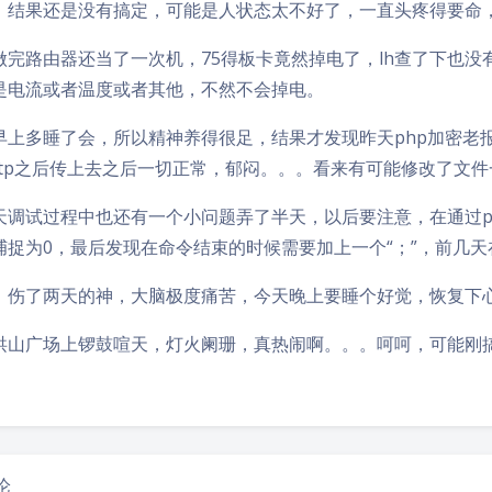
，结果还是没有搞定，可能是人状态太不好了，一直头疼得要命
做完路由器还当了一次机，75得板卡竟然掉电了，lh查了下也
是电流或者温度或者其他，不然不会掉电。
早上多睡了会，所以精神养得很足，结果才发现昨天php加密老报
ftp之后传上去之后一切正常，郁闷。。。看来有可能修改了文
天调试过程中也还有一个小问题弄了半天，以后要注意，在通过p
捕捉为0，最后发现在命令结束的时候需要加上一个“；”，前几天在s
，伤了两天的神，大脑极度痛苦，今天晚上要睡个好觉，恢复下
洪山广场上锣鼓喧天，灯火阑珊，真热闹啊。。。呵呵，可能刚
论