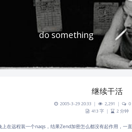
do something
继续干活
2005-3-29 20:33
|
2,291
|
0
413 字
|
2 分钟
晚上在远程装一个naqs，结果Zend加密怎么都没有起作用，一