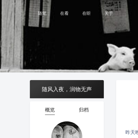
随笔
在看
在听
关于
随风入夜，润物无声
概览
归档
昨天