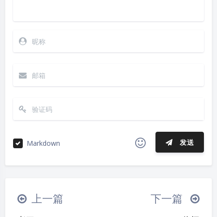
发送
Markdown
|´・ω・)ノ
ヾ(≧∇≦*)ゝ
(☆ω☆)
夜间模式
（╯‵□′）╯︵┴─┴
￣﹃￣
(/ω＼)
上一篇
下一篇
Sans Serif
Serif
∠( ᐛ 」∠)＿
(๑•̀ㅁ•́ฅ)
→_→