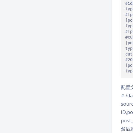
#i
typ
#[
[
po
typ
#[
#c
[
po
typ
cut
#2
[
po
typ
配置
# /da
sourc
ID,po
post_
然后