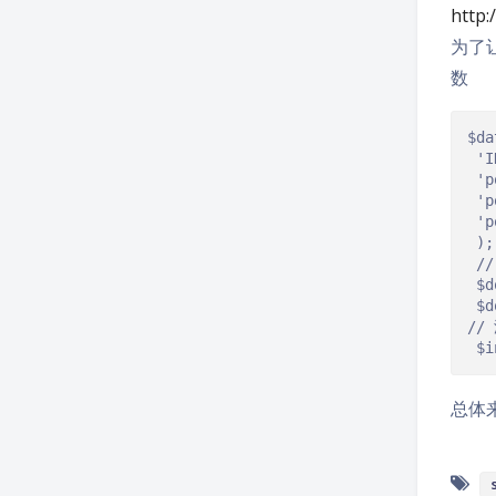
http:
为了让
数
$da
'I
'p
'p
'p
);
/
 $d
 $d
//
 $i
总体