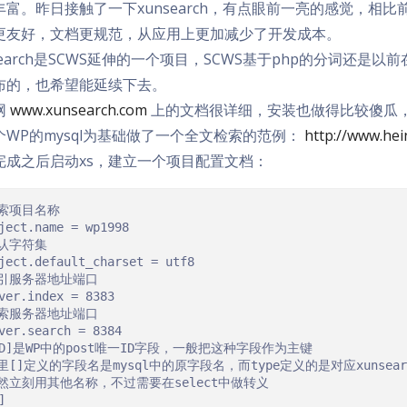
丰富。昨日接触了一下xunsearch，有点眼前一亮的感觉，相比前
更友好，文档更规范，从应用上更加减少了开发成本。
search是SCWS延伸的一个项目，SCWS基于php的分词还是以
布的，也希望能延续下去。
网
www.xunsearch.com
上的文档很详细，安装也做得比较傻瓜
个WP的mysql为基础做了一个全文检索的范例：
http://www.he
完成之后启动xs，建立一个项目配置文档：
检索项目名称
ject
.
name 
=
认字符集
ject
.
default_charset 
=
索引服务器地址端口
ver
.
index 
=
8383
检索服务器地址端口
ver
.
search 
=
8384
ID]是WP中的post唯一ID字段，一般把这种字段作为主键
里[]定义的字段名是mysql中的原字段名，而type定义的是对应xunsea
然立刻用其他名称，不过需要在select中做转义
]