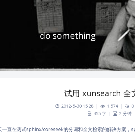
do something
试用 xunsearch 
2012-5-30 15:28
|
1,574
|
0
455 字
|
2 分钟
一直在测试sphinx/coreseek的分词和全文检索的解决方案