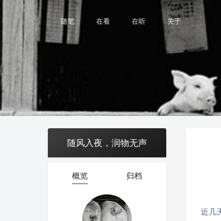
随笔
在看
在听
关于
随风入夜，润物无声
概览
归档
近几天