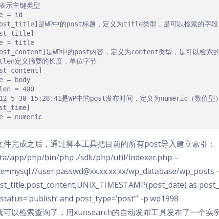
d表示主键类型
e 
=
post_title]是WP中的post标题，定义为title类型，是可以检索的字段
st_title
]
e 
=
post_content]是WP中的post内容，定义为content类型，是可以检索
utlen定义摘要的长度，单位字节
st_content
]
e 
=
 body

len 
=
400
012-5-30 15:28:41是WP中的post发布时间，定义为numeric
st_time
]
e 
=
 numeric
文件完成之后，通过脚本工具把目前的所有post导入建立索引：
ta/app/php/bin/php ./sdk/php/util/Indexer.php –
e=mysql://user:
passwd@xx.xx.xx.xx
/wp_database/wp_posts –
st_title,post_content,UNIX_TIMESTAMP(post_date) as post
status=’publish’ and post_type=’post’” -p wp1998
就可以检索查询了，用xunsearch的自动发布工具发布了一个实