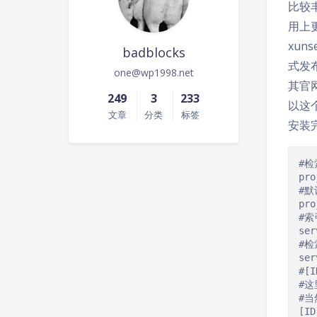
比较
用上
xun
badblocks
式发
one@wp1998.net
其官
249
3
233
以这
文章
分类
标签
安装
#
pro
#默
pro
#
ser
#
ser
#[
#这
#当
[
ID