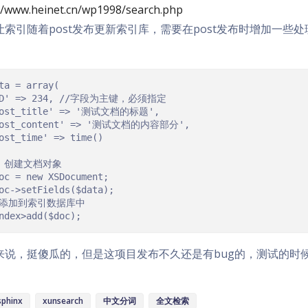
//www.heinet.cn/wp1998/search.php
索引随着post发布更新索引库，需要在post发布时增加一些处理，
ta 
=
 array
(
D'
=>
234
,
//字段为主键，必须指定
ost_title'
=>
'测试文档的标题'
,
ost_content'
=>
'测试文档的内容部分'
,
ost_time'
=>
 time
()
/ 创建文档对象
oc 
=
new
XSDocument
;
oc
->
setFields
(
$data
);
 添加到索引数据库中
ndex
>
add
(
$doc
);
来说，挺傻瓜的，但是这项目发布不久还是有bug的，测试的时
sphinx
xunsearch
中文分词
全文检索