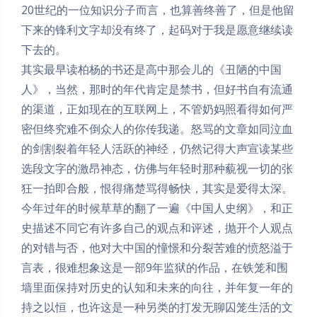
20世纪的一位知识分子而言，也算善终善了，但是他留
下来的锋利文字却没有终了，起码对于我是愿意继续读
下去的。
其实最早读柏杨的书还是高中那会儿的《丑陋的中国
人》，当然，那时的年代肯定是禁书，但好书自有流通
的渠道，正如现在的互联网上，不管奶妈照看得如何严
密但终究难不倒众人的你传我递。怒骂的文章如同泣血
的剑割裂着年轻人活跃的神经，仍然记得大声宣读某些
选段文字的激昂神态，仿佛与年轻时那种藐视一切的张
狂一拍即合般，恨得痛楚骂得畅快，其实是爱得太深。
今年过年的时候草草的翻了一遍《中国人史纲》，和正
史描述不同它有许多自己的观点和评述，抛开个人观点
的对错与否，他对大中国的憧憬和分裂苦难的愤怒溢于
言表，很难想象这是一部9年监狱的作品，在铁笼和围
墙里面保持对历史的认知和未来的向往，并年复一年的
持之以恒，也许这是一种另类的打发无聊囚笼生活的文