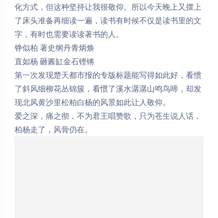
化方式，但这种坚持让我很敬仰。所以今天晚上又摆上
了床头准备再细读一遍，读书有时候不仅是读书里的文
字，有时也需要读读著书的人。
铮似柏 著史纲丹青炳焕
直如杨 砸酱缸金石铿锵
第一次发现楚天都市报的专版标题能写得如此好，看惯
了斜风细柳花丛锦簇，看惯了溪水潺潺山鸣鸟啼，却发
现北风黄沙里松柏白杨的风景如此让人敬仰。
爱之深，痛之彻，不为君王唱赞歌，只为苍生说人话，
柏杨走了，风骨仍在。