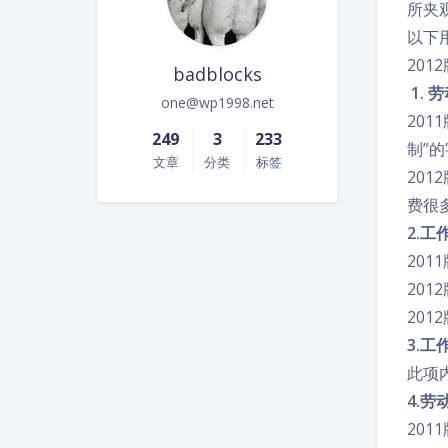
所夹
以下
20
badblocks
1. 
one@wp1998.net
20
249
3
233
制”
文章
分类
标签
20
费很
2.
20
20
20
3.工
此项
4.劳
20