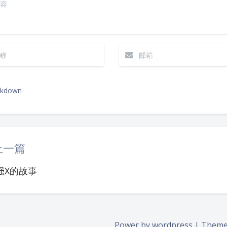
kdown
|´・ω・)ノ
（╯‵□′）╯︵┴
上一篇
(๑•̀ㅁ•́ฅ)
→
强X的故事
(ノ°ο°)ノ
(
(╯°A°)╯︵○
( ง ᵒ̌皿ᵒ̌)ง⁼³₌₃
Power by wordpress | Them