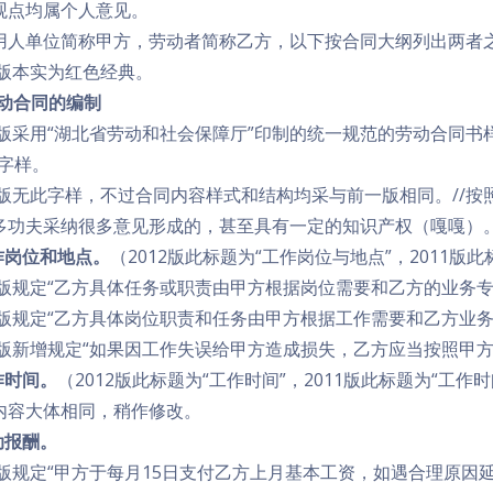
观点均属个人意见。
用人单位简称甲方，劳动者简称乙方，以下按合同大纲列出两者之
12版本实为红色经典。
劳动合同的编制
11版采用“湖北省劳动和社会保障厅”印制的统一规范的劳动合同
的字样。
12版无此字样，不过合同内容样式和结构均采与前一版相同。//按
多功夫采纳很多意见形成的，甚至具有一定的知识产权（嘎嘎）
工作岗位和地点。
（2012版此标题为“工作岗位与地点”，2011版
11版规定“乙方具体任务或职责由甲方根据岗位需要和乙方的业务专
12版规定“乙方具体岗位职责和任务由甲方根据工作需要和乙方业务
12版新增规定“如果因工作失误给甲方造成损失，乙方应当按照甲
作时间。
（2012版此标题为“工作时间”，2011版此标题为“工作
内容大体相同，稍作修改。
动报酬。
11版规定“甲方于每月15日支付乙方上月基本工资，如遇合理原因