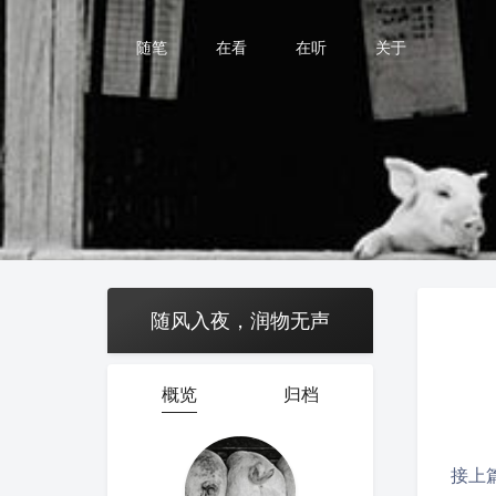
随笔
在看
在听
关于
随风入夜，润物无声
概览
归档
接上