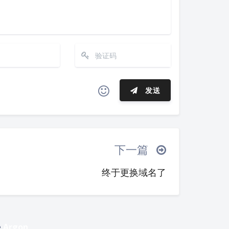
发送
夜间模式
ヾ(≧∇≦*)ゝ
(☆ω☆)
Sans Serif
Serif
─┴
￣﹃￣
(/ω＼)
∠( ᐛ 」∠)＿
下一篇
浅阴影
深阴影
_→
୧(๑•̀⌄•́๑)૭
٩(ˊᗜˋ*)و
终于更换域名了
´இ皿இ｀)
⌇●﹏●⌇
(ฅ´ω`ฅ)
关闭
日落
暗化
灰度
○○
φ(￣∇￣o)
ヾ(´･ ･｀｡)ノ"
(ó﹏ò｡)
Σ(っ °Д °;)っ
e
Argon