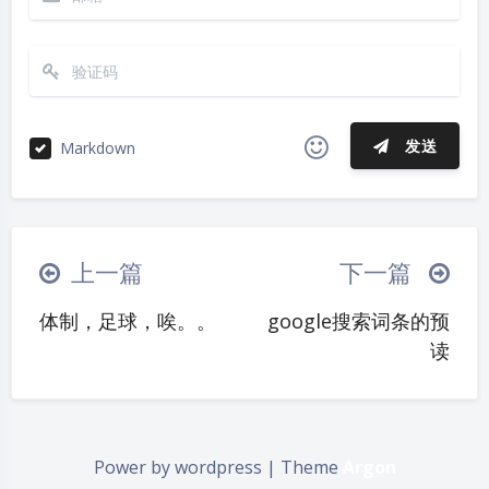
发送
Markdown
|´・ω・)ノ
ヾ(≧∇≦*)ゝ
(☆ω☆)
夜间模式
（╯‵□′）╯︵┴─┴
￣﹃￣
(/ω＼)
上一篇
下一篇
∠( ᐛ 」∠)＿
(๑•̀ㅁ•́ฅ)
→_→
Sans Serif
Serif
体制，足球，唉。。
google搜索词条的预
୧(๑•̀⌄•́๑)૭
٩(ˊᗜˋ*)و
(ノ°ο°)ノ
读
浅阴影
深阴影
(´இ皿இ｀)
⌇●﹏●⌇
(ฅ´ω`ฅ)
(╯°A°)╯︵○○○
φ(￣∇￣o)
关闭
日落
暗化
灰度
ヾ(´･ ･｀｡)ノ"
( ง ᵒ̌皿ᵒ̌)ง⁼³₌₃
(ó﹏ò｡)
Power by wordpress | Theme
Argon
Σ(っ °Д °;)っ
( ,,´･ω･)ﾉ"(´っω･｀｡)