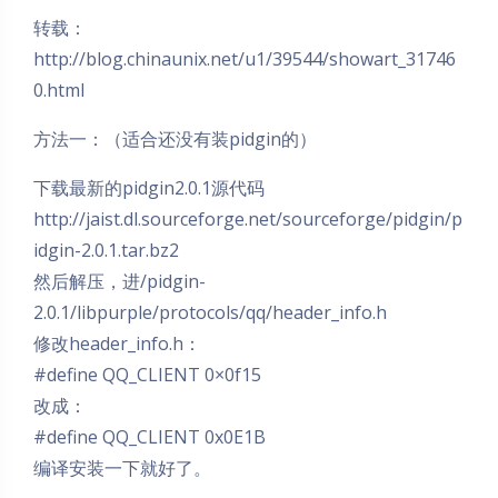
转载：
http://blog.chinaunix.net/u1/39544/showart_31746
0.html
方法一：（适合还没有装pidgin的）
下载最新的pidgin2.0.1源代码
http://jaist.dl.sourceforge.net/sourceforge/pidgin/p
idgin-2.0.1.tar.bz2
然后解压，进/pidgin-
2.0.1/libpurple/protocols/qq/header_info.h
修改header_info.h：
#define QQ_CLIENT 0×0f15
改成：
#define QQ_CLIENT 0x0E1B
编译安装一下就好了。