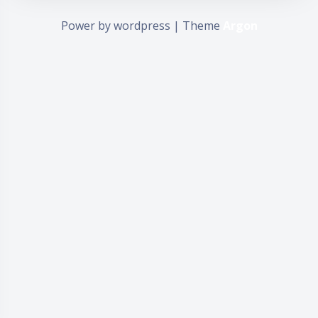
Power by wordpress | Theme
Argon
夜间模式
Sans Serif
Serif
浅阴影
深阴影
关闭
日落
暗化
灰度