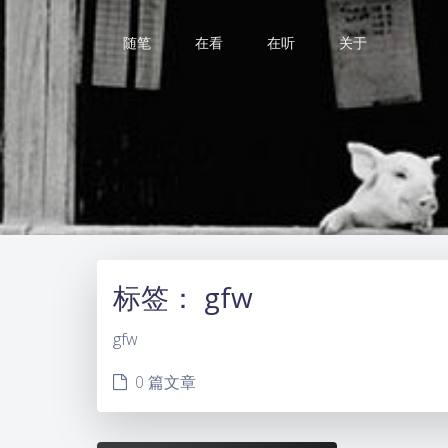
随笔
在看
在听
关于
标签：
gfw
gfw
0 篇文章