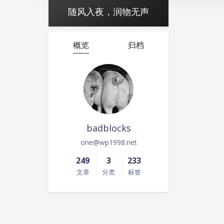
随风入夜，润物无声
概览
归档
badblocks
one@wp1998.net
249
3
233
文章
分类
标签