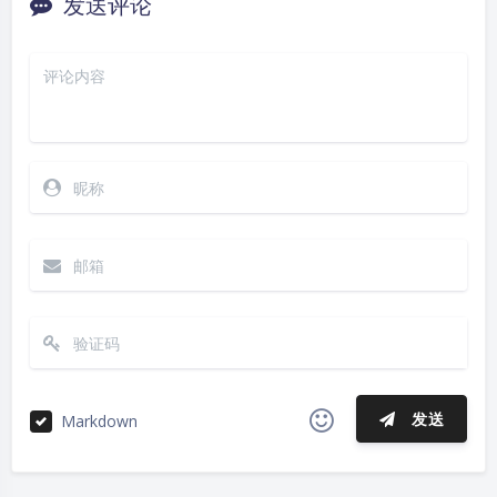
发送评论
发送
Markdown
|´・ω・)ノ
ヾ(≧∇≦*)ゝ
(☆ω☆)
夜间模式