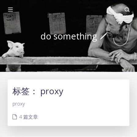
do something
标签：
proxy
proxy
4 篇文章