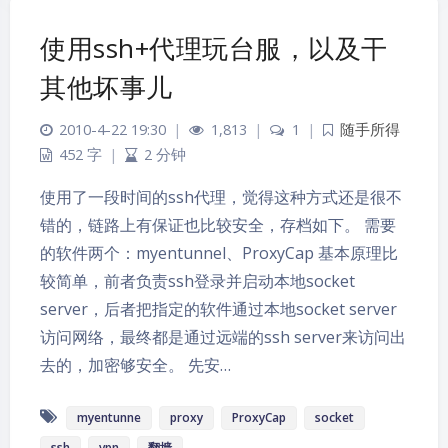
使用ssh+代理玩台服，以及干
其他坏事儿
2010-4-22 19:30
|
1,813
|
1
|
随手所得
452 字
|
2 分钟
使用了一段时间的ssh代理，觉得这种方式还是很不
错的，链路上有保证也比较安全，存档如下。 需要
的软件两个：myentunnel、ProxyCap 基本原理比
较简单，前者负责ssh登录并启动本地socket
server，后者把指定的软件通过本地socket server
访问网络，最终都是通过远端的ssh server来访问出
去的，加密够安全。 先安…
myentunne
proxy
ProxyCap
socket
ssh
vpn
翻墙