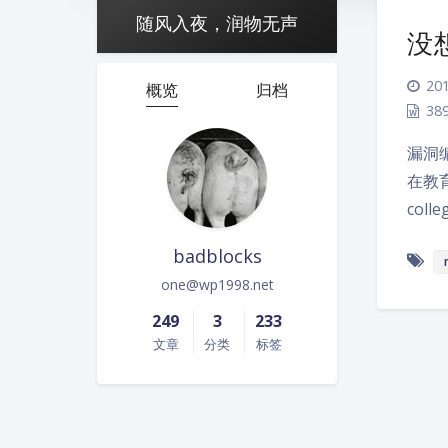
随风入夜，润物无声
没想
201
概览
归档
38
漏洞编
在教育
coll
badblocks
one@wp1998.net
249
3
233
文章
分类
标签