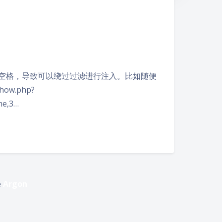
滤括号和空格，导致可以绕过过滤进行注入。比如随便
ow.php?
me,3…
夜间模式
Sans Serif
Serif
e
Argon
浅阴影
深阴影
关闭
日落
暗化
灰度