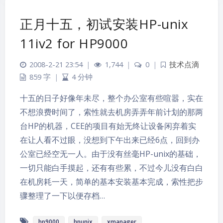
正月十五，初试安装HP-unix
11iv2 for HP9000
2008-2-21 23:54
|
1,744
|
0
|
技术点滴
859 字
|
4 分钟
十五的日子好像年未尽，整个办公室有些喧嚣，实在
不想浪费时间了，索性就去机房弄弄年前计划的那两
台HP的机器，CEE的项目有始无终让设备闲弃着实
在让人看不过眼，没想到下午出来已经6点，回到办
公室已经空无一人。由于没有丝毫HP-unix的基础，
一切只能白手摸起，还有有些累，不过今儿没有白白
夜间模式
在机房耗一天，简单的基本安装基本完成，索性把步
骤整理了一下以便存档…
Sans Serif
Serif
hp9000
hpunix
xmanager