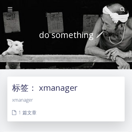
do something
标签：
xmanager
xmanager
1 篇文章